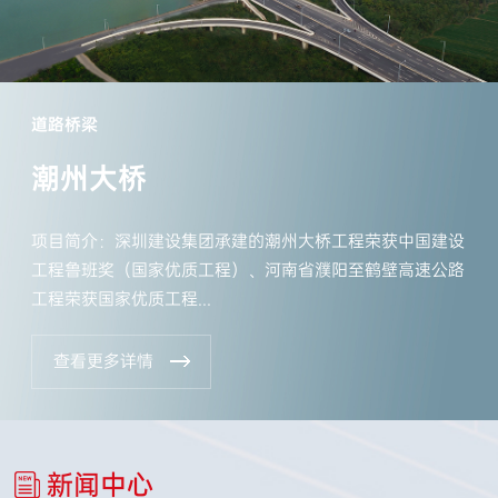
道路桥梁
潮州大桥
项目简介：深圳建设集团承建的潮州大桥工程荣获中国建设
工程鲁班奖（国家优质工程）、河南省濮阳至鹤壁高速公路
工程荣获国家优质工程...
查看更多详情
新闻中心