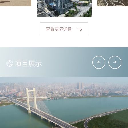
查看更多详情
项目展示